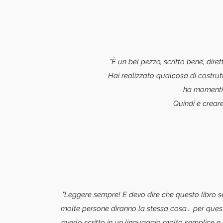
"È un bel pezzo, scritto bene, dire
Hai realizzato qualcosa di costrut
ha momenti 
Quindi è crear
"Leggere sempre! E devo dire che questo libro s
molte persone diranno la stessa cosa... per quest
averlo scritto in un linguaggio molto semplice e 